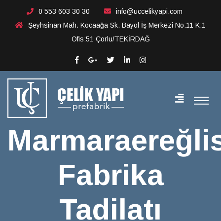
Marmaraereğlisi Fabrika
0 553 603 30 30
info@uccelikyapi.com
Şeyhsinan Mah. Kocaağa Sk. Bayol İş Merkezi No:11 K:1
Tadilatı
Ofis:51 Çorlu/TEKİRDAĞ
Marmaraereğlis
Fabrika
Tadilatı