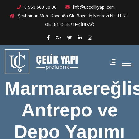
Marmaraereğlisi Antrepo
0 553 603 30 30
info@uccelikyapi.com
Şeyhsinan Mah. Kocaağa Sk. Bayol İş Merkezi No:11 K:1
ve Depo Yapımı
Ofis:51 Çorlu/TEKİRDAĞ
Marmaraereğlis
Antrepo ve
Depo Yapımı