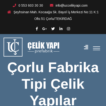
Çorlu Fabrika Tipi Çelik
0 553 603 30 30
info@uccelikyapi.com
Şeyhsinan Mah. Kocaağa Sk. Bayol İş Merkezi No:11 K:1
Yapılar
Ofis:51 Çorlu/TEKİRDAĞ
Çorlu Fabrika
Tipi Çelik
Yapılar