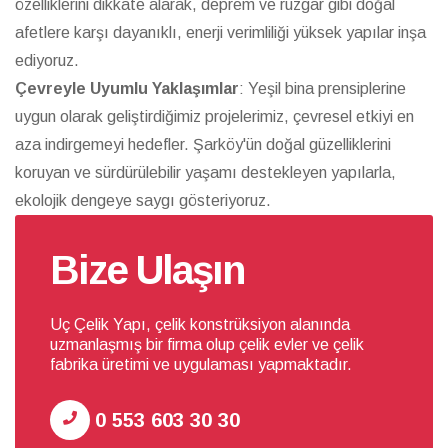
özelliklerini dikkate alarak, deprem ve rüzgar gibi doğal
afetlere karşı dayanıklı, enerji verimliliği yüksek yapılar inşa
ediyoruz.
Çevreyle Uyumlu Yaklaşımlar
: Yeşil bina prensiplerine
uygun olarak geliştirdiğimiz projelerimiz, çevresel etkiyi en
aza indirgemeyi hedefler. Şarköy'ün doğal güzelliklerini
koruyan ve sürdürülebilir yaşamı destekleyen yapılarla,
ekolojik dengeye saygı gösteriyoruz.
Bize Ulaşın
Uç Çelik Yapı, çelik konstrüksiyon alanında
uzmanlaşmış bir firma olup çelik evler ve çelik
fabrika üretimi ve uygulaması yapmaktadır.
0 553 603 30 30