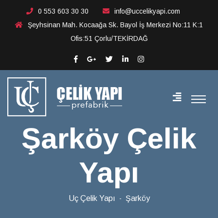
Şarköy Çelik Yapı
0 553 603 30 30
info@uccelikyapi.com
Şeyhsinan Mah. Kocaağa Sk. Bayol İş Merkezi No:11 K:1
Ofis:51 Çorlu/TEKİRDAĞ
Şarköy Çelik
Yapı
Uç Çelik Yapı
Şarköy