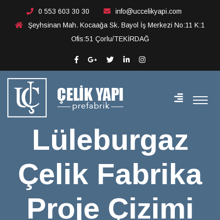
Lüleburgaz Çelik
0 553 603 30 30
info@uccelikyapi.com
Şeyhsinan Mah. Kocaağa Sk. Bayol İş Merkezi No:11 K:1
Fabrika Proje Çizimi
Ofis:51 Çorlu/TEKİRDAĞ
Lüleburgaz
Çelik Fabrika
Proje Çizimi