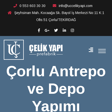
Çorlu Antrepo ve Depo
0 553 603 30 30
info@uccelikyapi.com
Şeyhsinan Mah. Kocaağa Sk. Bayol İş Merkezi No:11 K:1
Yapımı
Ofis:51 Çorlu/TEKİRDAĞ
Çorlu Antrepo
ve Depo
Yapımı